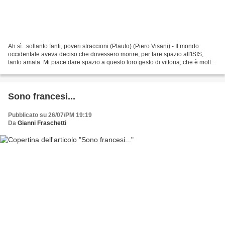
Ah sì...soltanto fanti, poveri straccioni (Plauto) (Piero Visani) - Il mondo
occidentale aveva deciso che dovessero morire, per fare spazio all'ISIS,
tanto amata. Mi piace dare spazio a questo loro gesto di vittoria, che è molto
più di "V for Victory":...
Sono francesi...
Pubblicato su 26/07/PM 19:19
Da
Gianni Fraschetti