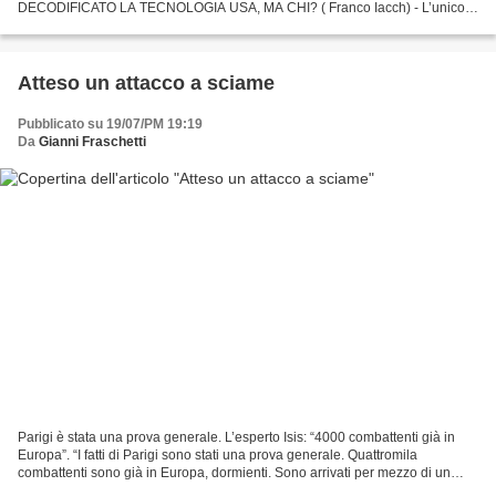
DECODIFICATO LA TECNOLOGIA USA, MA CHI? ( Franco Iacch) - L’unico
dato certo è che domenica pomeriggio, un drone di qualche...
Atteso un attacco a sciame
Pubblicato su 19/07/PM 19:19
Da
Gianni Fraschetti
Parigi è stata una prova generale. L’esperto Isis: “4000 combattenti già in
Europa”. “I fatti di Parigi sono stati una prova generale. Quattromila
combattenti sono già in Europa, dormienti. Sono arrivati per mezzo di un
contrabbandiere turco nel 2014,...