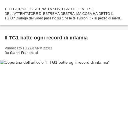
TELEGIORNALI SCATENATI A SOSTEGNO DELLA TESI
DELL'ATTENTATORE DI ESTREMA DESTRA, MA COSA HA DETTO IL
TIZIO? Dialogo del video passato su tutte le televisioni: : -Tu pezzo di merda
cosa fai con la pistola? -Sono nato in Germania e vengo dal ghetto. -Tu...
Il TG1 batte ogni record di infamia
Pubblicato su 22/07/PM 22:02
Da
Gianni Fraschetti