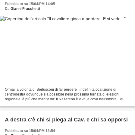
Pubblicato su 15/04/PM 14:05
Da
Gianni Fraschetti
Ormai la volontà di Berlusconi di far perdere l’indefinita coalizione di
centrodestra dovunque sia possibile nella prossima tornata di elezioni
regionale, è più che manifesta: il Nazareno è vivo, e cova nell’ombra... di
N.P. - Per quelli di voi che ci...
A destra c'è chi si piega al Cav. e chi sa opporsi
Pubblicato su 15/04/PM 13:54