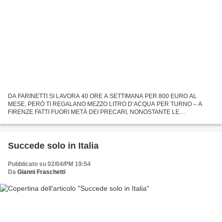
DA FARINETTI SI LAVORA 40 ORE A SETTIMANA PER 800 EURO AL
MESE, PERÒ TI REGALANO MEZZO LITRO D’ACQUA PER TURNO – A
FIRENZE FATTI FUORI METÀ DEI PRECARI, NONOSTANTE LE
PROMESSE di Matteo Pandini «L’imprenditore che non stabilizza i precari è
un bastardo»...
Succede solo in Italia
Pubblicato su 02/04/PM 19:54
Da
Gianni Fraschetti