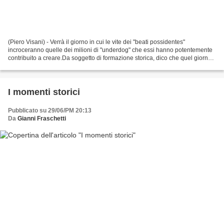
(Piero Visani) - Verrà il giorno in cui le vite dei "beati possidentes"
incroceranno quelle dei milioni di "underdog" che essi hanno potentemente
contribuito a creare.Da soggetto di formazione storica, dico che quel giorno
è sempre venuto, anche se non...
I momenti storici
Pubblicato su 29/06/PM 20:13
Da
Gianni Fraschetti