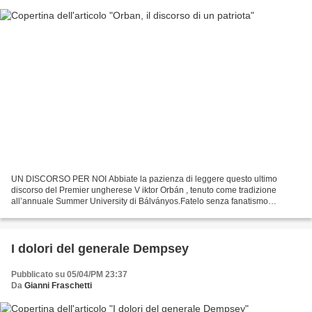
UN DISCORSO PER NOI Abbiate la pazienza di leggere questo ultimo
discorso del Premier ungherese V iktor Orbán , tenuto come tradizione
all’annuale Summer University di Bálványos.Fatelo senza fanatismo
entusiasta o esaltazioni inutili perché è un grandioso...
I dolori del generale Dempsey
Pubblicato su 05/04/PM 23:37
Da
Gianni Fraschetti