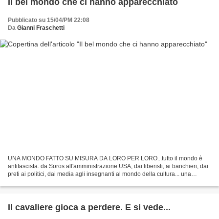
Il bel mondo che ci hanno apparecchiato
Pubblicato su 15/04/PM 22:08
Da
Gianni Fraschetti
UNA MONDO FATTO SU MISURA DA LORO PER LORO...tutto il mondo è
antifascista: da Soros all'amministrazione USA, dai liberisti, ai banchieri, dai
preti ai politici, dai media agli insegnanti al mondo della cultura... una
stupenda orda barbara che ti prende...
Il cavaliere gioca a perdere. E si vede...