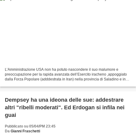
L’Amministrazione USA non ha potuto nascondere il suo malumore e
preoccupazione per la rapida avanzata dell’Esercito iracheno ,appoggiato
dalla Forza Popolare (adddestrata in Iran) nella provincia di Saladino e in
concreto culminata con la conquista di...
Dempsey ha una ideona delle sue: addestrare
altri "ribelli moderati". Ed Erdogan si infila nei
guai
Pubblicato su 05/04/PM 23:45
Da
Gianni Fraschetti