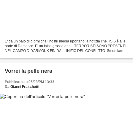
E' da un paio di giorni che i nostri media riportano la notizia che l'ISIS è alle
porte di Damasco. E' un falso grossolano: I TERRORISTI SONO PRESENTI
NEL CAMPO DI YARMOUK FIN DALL'INIZIO DEL CONFLITTO. Smentiamo
quindi le voci di un deterioramento della...
Vorrei la pelle nera
Pubblicato su 05/08/PM 13:33
Da
Gianni Fraschetti