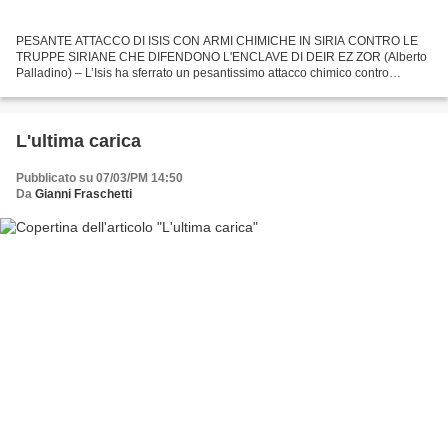
PESANTE ATTACCO DI ISIS CON ARMI CHIMICHE IN SIRIA CONTRO LE
TRUPPE SIRIANE CHE DIFENDONO L'ENCLAVE DI DEIR EZ ZOR (Alberto
Palladino) – L’Isis ha sferrato un pesantissimo attacco chimico contro
l’aeroporto siriano di Deir ez Zor, lo confermano media...
L'ultima carica
Pubblicato su 07/03/PM 14:50
Da
Gianni Fraschetti