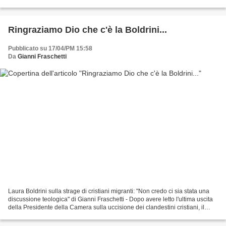
ancora prima, nell’aprile 2014,...
Ringraziamo Dio che c'è la Boldrini...
Pubblicato su 17/04/PM 15:58
Da
Gianni Fraschetti
Laura Boldrini sulla strage di cristiani migranti: "Non credo ci sia stata una
discussione teologica" di Gianni Fraschetti - Dopo avere letto l'ultima uscita
della Presidente della Camera sulla uccisione dei clandestini cristiani, il
primo istinto è stato...