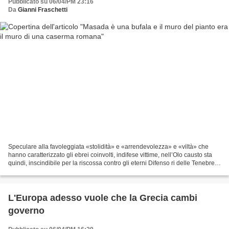
Pubblicato su 06/04/PM 23:16
Da
Gianni Fraschetti
Speculare alla favoleggiata «stolidità» e «arrendevolezza» e «viltà» che
hanno caratterizzato gli ebrei coinvolti, indifese vittime, nell’Olo causto sta
quindi, inscindibile per la riscossa contro gli eterni Difenso ri delle Tenebre,
l’Immagina rio di...
L'Europa adesso vuole che la Grecia cambi
governo