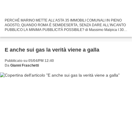
PERCHÉ MARINO METTE ALL’ASTA 35 IMMOBILI COMUNALI IN PIENO
AGOSTO, QUANDO ROMA È SEMIDESERTA, SENZA DARE ALL’INCANTO
PUBBLICO LA MINIMA PUBBLICITÀ POSSIBILE? di Massimo Malpica I 308
milioni di euro preventivati come incasso dell’ asta sembravano sufficienti...
E anche sui gas la verità viene a galla
Pubblicato su 05/04/PM 12:40
Da
Gianni Fraschetti