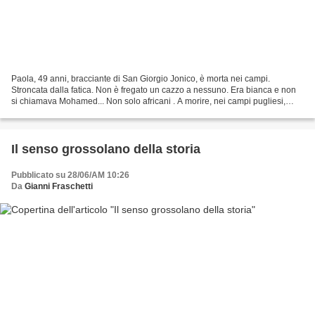
Paola, 49 anni, bracciante di San Giorgio Jonico, è morta nei campi.
Stroncata dalla fatica. Non è fregato un cazzo a nessuno. Era bianca e non
si chiamava Mohamed... Non solo africani . A morire, nei campi pugliesi,
sono anche gli italiani. Ma in quel...
Il senso grossolano della storia
Pubblicato su 28/06/AM 10:26
Da
Gianni Fraschetti