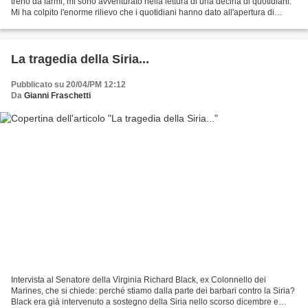
treno da farmi, mi sono avventurato nella lettura di una decina di quotidiani.
Mi ha colpito l'enorme rilievo che i quotidiani hanno dato all'apertura di
Starbucks a Milano. Cioè...
La tragedia della Siria...
Pubblicato su 20/04/PM 12:12
Da
Gianni Fraschetti
Intervista al Senatore della Virginia Richard Black, ex Colonnello dei
Marines, che si chiede: perché stiamo dalla parte dei barbari contro la Siria?
Black era già intervenuto a sostegno della Siria nello scorso dicembre e